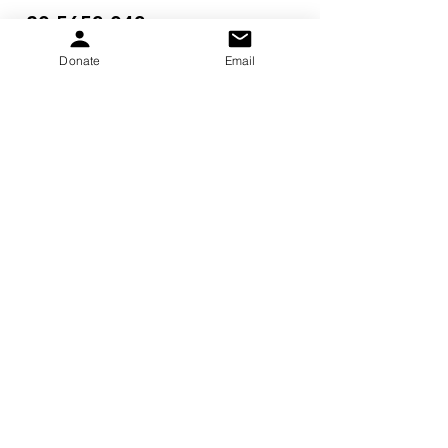
20-5653-043
Donate
Email
Reciba actualizaciones
mensuales
¡Inscribirse!
gretchen.peters@pkskids.net