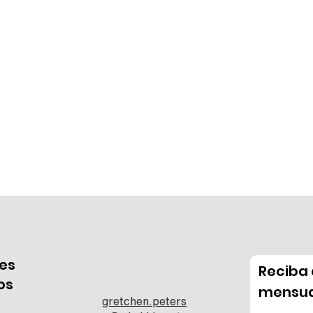
es
Reciba 
os
mensua
gretchen.peters