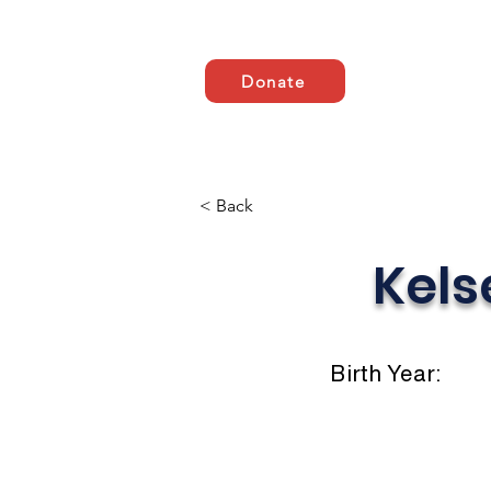
Donate
Casa
ABOUT US
AB
< Back
Kels
Birth Year: