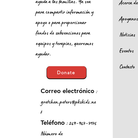
ayuda a las familias. Ya sea
Acerca d
para compartir información y
Apoyano
apoyo o para proporcionar
fondos de subvenciones para
Noticias
equipos y terapias, queremos
Eventos
ayudar.
Contacto
Donate
:
Correo electrónico
gretchen.peters@pkskids.ne
t
: 269-967-7175
Teléfono
Número de