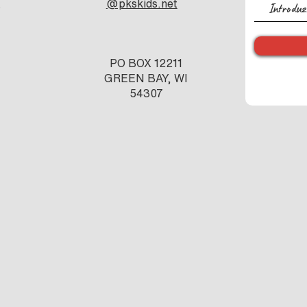
e
@pkskids.net
s
PO BOX 12211
GREEN BAY, WI
54307