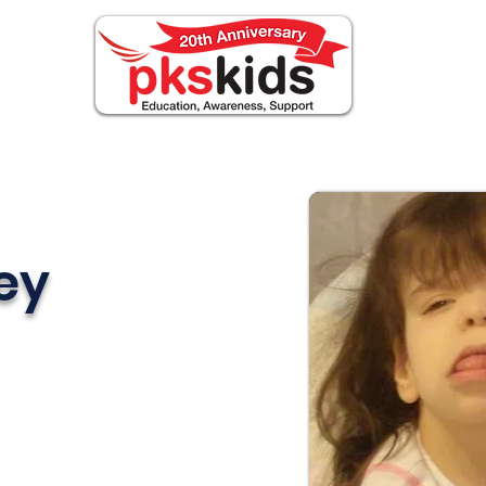
OUT PKS
Events
FOR FAMILIES
Noticia
ey