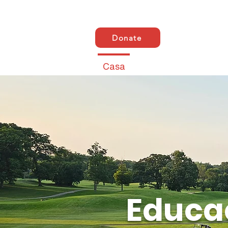
Donate
Casa
ABOUT US
AB
Educac