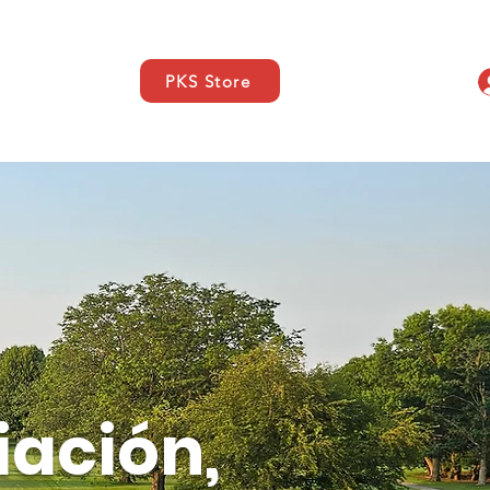
PKS Store
s
SUPPORT
Contacto
iación,