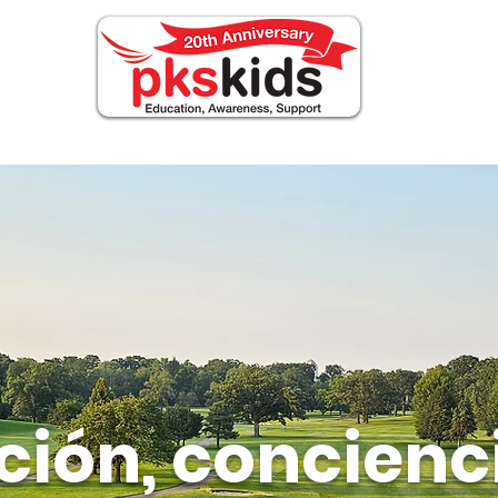
OUT PKS
Events
FOR FAMILIES
Noticia
ión, concienc