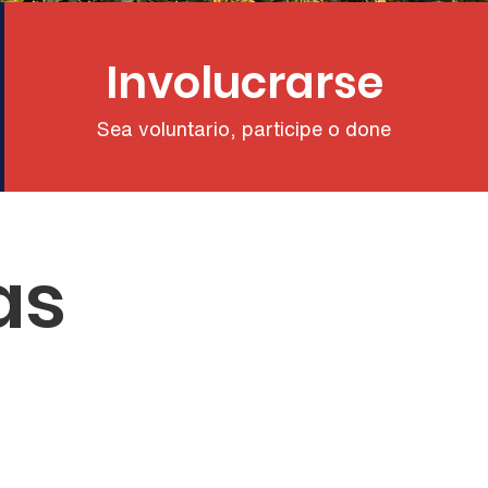
Involucrarse
Sea voluntario, participe o done
as